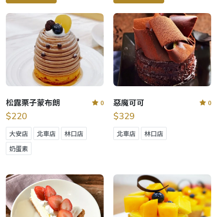
松露栗子蒙布朗
惡魔可可
0
0
$220
$329
大安店
北車店
林口店
北車店
林口店
奶蛋素