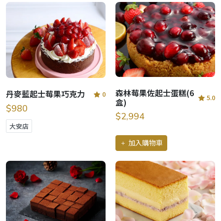
森林莓果佐起士蛋糕(6
丹麥藍起士莓果巧克力
0
5.0
盒)
$980
$2,994
大安店
加入購物車