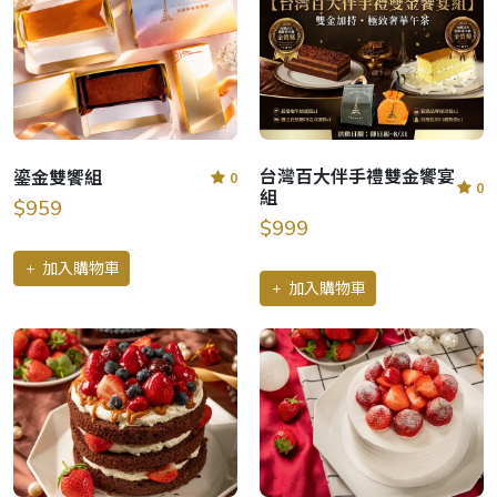
台灣百大伴手禮雙金饗宴
鎏金雙饗組
0
0
組
$959
$999
加入購物車
加入購物車