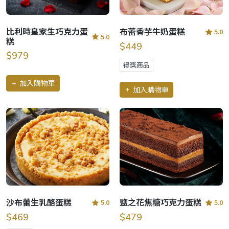
比利時皇家生巧克力蛋
布蕾香芋牛奶蛋糕
5.0
5.0
糕
$449
$979
得獎商品
加入購物車
加入購物車
沙布蕾生乳酪蛋糕
鹽之花焦糖巧克力蛋糕
5.0
5.0
$469
$479