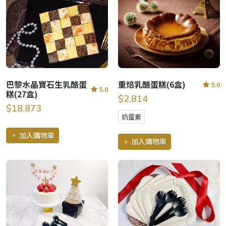
巴黎水晶寶石生乳酪蛋
重焙乳酪蛋糕(6盒)
5.0
5.0
糕(27盒)
$2,814
$18,873
奶蛋素
加入購物車
加入購物車