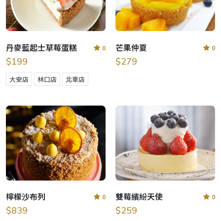
丹麥藍起士草莓蛋糕
芒果仲夏
0
0
$199
$279
大安店
林口店
北車店
檸檬沙布列
雙莓繽紛天使
0
0
$839
$259