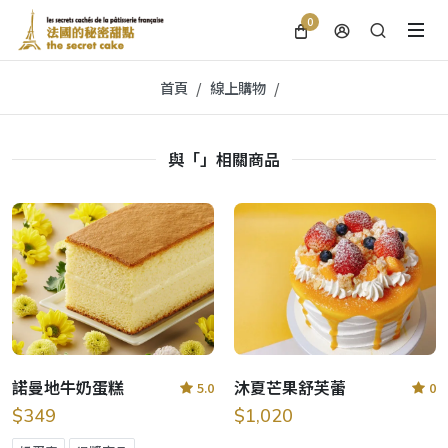
0
首頁
線上購物
與「」相關商品
諾曼地牛奶蛋糕
沐夏芒果舒芙蕾
5.0
0
$349
$1,020