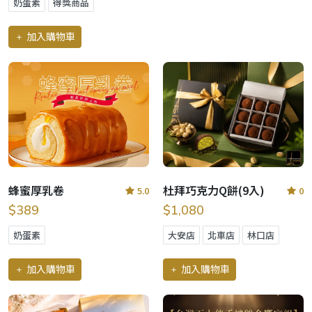
奶蛋素
得獎商品
加入購物車
蜂蜜厚乳卷
杜拜巧克力Q餅(9入)
5.0
0
$389
$1,080
奶蛋素
大安店
北車店
林口店
加入購物車
加入購物車