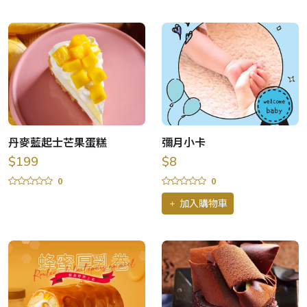
丹麥藍起士芒果蛋糕
彌月小卡
$199
$8
0
0
加入購物車