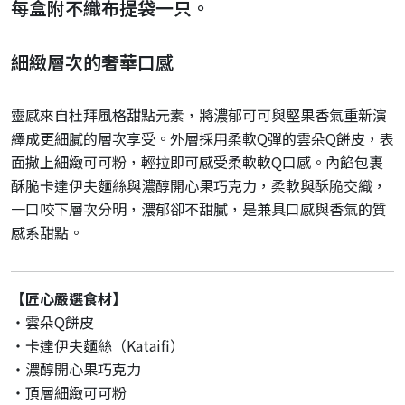
每盒附不織布提袋一只。
細緻層次的奢華口感
靈感來自杜拜風格甜點元素，將濃郁可可與堅果香氣重新演
繹成更細膩的層次享受。外層採用柔軟Q彈的雲朵Q餅皮，表
面撒上細緻可可粉，輕拉即可感受柔軟軟Q口感。內餡包裹
酥脆卡達伊夫麵絲與濃醇開心果巧克力，柔軟與酥脆交織，
一口咬下層次分明，濃郁卻不甜膩，是兼具口感與香氣的質
感系甜點。
【匠心嚴選食材】
・雲朵Q餅皮
・卡達伊夫麵絲（Kataifi）
・濃醇開心果巧克力
・頂層細緻可可粉