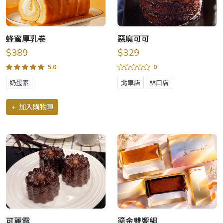
蜂蜜厚乳卷
惡魔可可
$389
$329
5.0
0
奶蛋素
北車店
林口店
加入購物車
可麗露
鎏金雙饗組