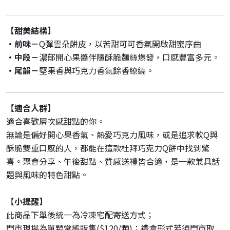
【甜美結構】
・前味－
Q彈雲朵餅皮，以苦甜可可香氣開啟甜蜜序曲
・中段－
濃郁開心果醬伴隨酥脆麵絲爆發，口感豐富多元。
・尾韻－
堅果香與巧克力香氣餘香繚繞。
【
適合人群】
適合喜歡層次感甜點的你。
無論是偏好開心果香氣、熱愛巧克力風味，或是追求軟Q與
酥脆雙重口感的人，都能在這款杜拜巧克力Q餅中找到驚
喜。聚會分享、午後甜點、質感送禮皆合適，是一款兼具話
題與風味的特色甜點。
【
小提醒】
此商品下單後統一為冷凍宅配寄送方式；
門市現場為單顆常態販售($120/顆)；禮盒形式若須門市取