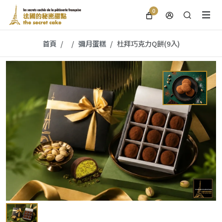
0
首頁
彌月蛋糕
杜拜巧克力Q餅(9入)