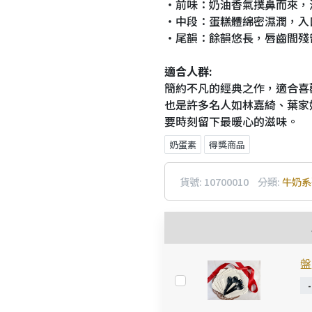
・前味：奶油香氣撲鼻而來，
・中段：蛋糕體綿密濕潤，入
・尾韻：餘韻悠長，唇齒間殘
適合人群:
簡約不凡的經典之作，適合喜
也是許多名人如林嘉綺、葉家
要時刻留下最暖心的滋味。
奶蛋素
得獎商品
貨號:
10700010
分類:
牛奶系
盤