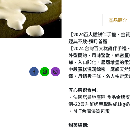
產品簡介
【2024百大糕餅伴手禮・金
經典不敗-彌月首選
【2024 台灣百大糕餅伴手
外型簡約、風味驚艷，綿密蛋
郁、入口即化，層層堆疊的柔
中段蛋糕濕潤綿密，尾韻天然
繹，月銷數千條、名人指定愛
匠心嚴選食材:
・法國諾曼地產區 食品金牌獎EL
例-22公升鮮奶萃取製成1kg奶
・MIT台灣優質雞蛋
甜美結構: