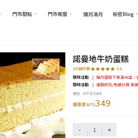
門市甜點
門市櫥窗
秘密Blog
彌月滿月
諾曼地牛奶蛋糕
24 個評價
5.0
限時活動
彌月蛋糕下單滿40盒，
限時活動
滿額折扣/免運計算.免
NT$349
價格
349
優惠價 NT$