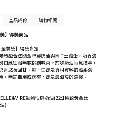
產品成份
購物相關
質獎】得獎商品
禮・金質獎】得獎肯定
糕體融合法國金牌鮮奶油與MIT土雞蛋，奶香濃
滑口感征服無數挑剔味蕾。前味奶油香氣撲鼻，
奶香悠長回甘。每一口都是真材實料的溫柔演
用，無論自用或送禮，都是最溫暖的選擇。
LE&VIRE動物性鮮奶油(22:1極致黃金比
油)