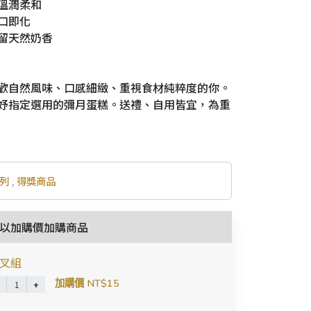
溫潤柔和
口即化
留天然奶香
歡自然風味、口感細緻、重視食材純粹度的你。
妤指定選用的彌月蛋糕。送禮、自用皆宜，為重
列
,
得獎商品
以加購價加購商品
叉組
加購價 NT$15