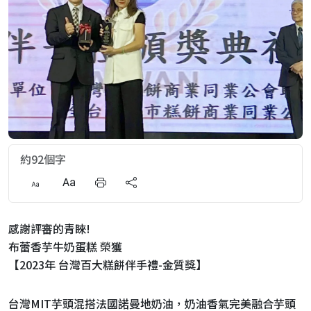
約92個字
感謝評審的青睞!
布蕾香芋牛奶蛋糕 榮獲
【2023年 台灣百大糕餅伴手禮-金質獎】
台灣MIT芋頭混搭法國諾曼地奶油，奶油香氣完美融合芋頭